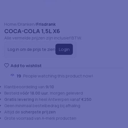
Home
Dranken
Frisdrank
COCA-COLA 1,5L X6
Alle vermelde prijzen zijn inclusief BTW.
Login
Log in om de prijs te zien
Add to wishlist
19
People watching this product now!
Klantbeoordeling van
9/10
Besteld
vóór 18.00 uur
, morgen geleverd
Gratis levering
in heel Antwerpen vanaf
€250
Geen minimaal bestelbedrag bij afhaling
Altijd de
scherpste prijzen
Grote voorraad van A-merk producten