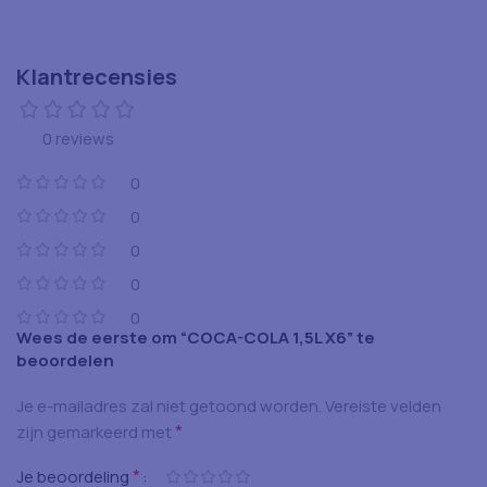
Klantrecensies
0 reviews
0
0
0
0
0
Wees de eerste om “COCA-COLA 1,5L X6” te
beoordelen
Je e-mailadres zal niet getoond worden.
Vereiste velden
*
zijn gemarkeerd met
*
Je beoordeling