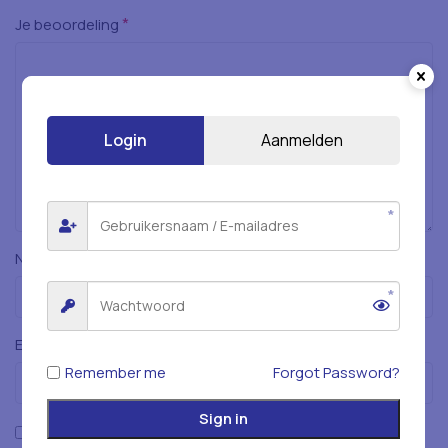
*
Je beoordeling
Login
Aanmelden
*
Naam
*
E-mail
Remember me
Forgot Password?
Sign in
Mijn naam, e-mailadres en website opslaan in deze