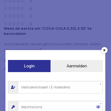
0
0
0
0
Wees de eerste om “COCA-COLA 0,33L X 30” te
beoordelen
Je e-mailadres zal niet getoond worden.
Vereiste velden
*
zijn gemarkeerd met
*
Je beoordeling
Login
Aanmelden
*
Je beoordeling