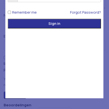
Remember me
Forgot Password?
*
Naam
Sign in
*
E-mail
Mijn naam, e-mailadres en website opslaan in deze
browser voor de volgende keer wanneer ik een reactie
plaats.
You have to be logged in to be able to add photos to your
review.
Beoordelingen