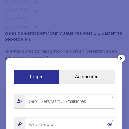
0
0
0
0
Wees de eerste om “Curry Saus Pauwels BIB 5 Liter” te
beoordelen
Je e-mailadres zal niet getoond worden.
Vereiste velden
*
zijn gemarkeerd met
*
Je beoordeling
Login
Aanmelden
*
Je beoordeling