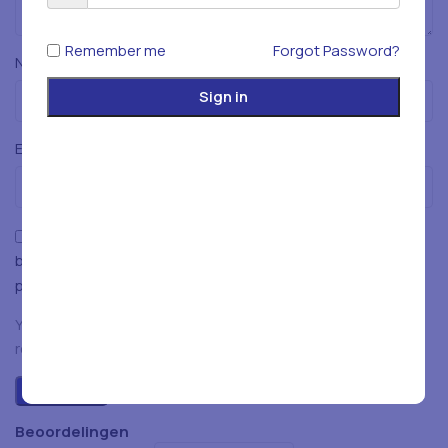
Remember me
Forgot Password?
*
Naam
Sign in
*
E-mail
Mijn naam, e-mailadres en website opslaan in deze
browser voor de volgende keer wanneer ik een reactie
plaats.
You have to be logged in to be able to add photos to your
review.
Beoordelingen