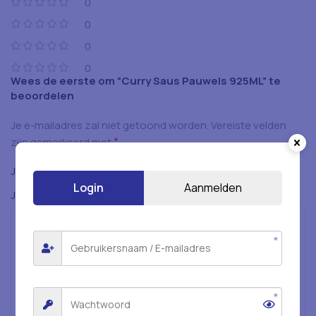
0
0
0
0
Wees de eerste om “Curry Saus Pauwels 925ML” te
beoordelen
Je e-mailadres zal niet getoond worden.
Vereiste velden
*
zijn gemarkeerd met
*
Je beoordeling
Login
Aanmelden
*
Je beoordeling