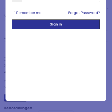
Remember me
Forgot Password?
*
Naam
Sign in
*
E-mail
Mijn naam, e-mailadres en website opslaan in deze
browser voor de volgende keer wanneer ik een reactie
plaats.
You have to be logged in to be able to add photos to your
review.
Beoordelingen