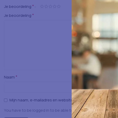
*
Je beoordeling
*
Je beoordeling
*
Naam
Mijn naam, e-mailadres en website opslaan in deze browser
You have to be logged in to be able to add photos to your rev