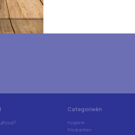
d
Categorieën
ulfood?
Hygiene
Frisdranken