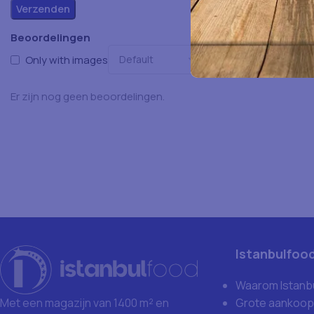
Beoordelingen
Only with images
Er zijn nog geen beoordelingen.
Istanbulfoo
Waarom Istanb
Grote aankoop
Met een magazijn van 1400 m² en