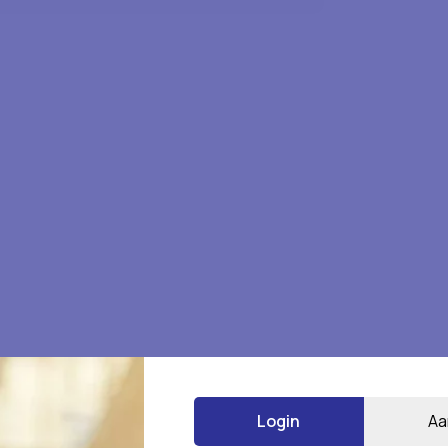
 STK” te beoordelen
Login
Aa
*
 gemarkeerd met