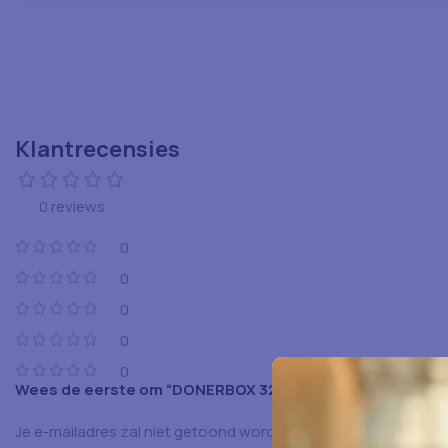
Klantrecensies
0 reviews
0
0
0
0
0
Wees de eerste om “DONERBOX 32 OZ KARTON WIT 20X25
Je e-mailadres zal niet getoond worden.
Vereiste velden zijn