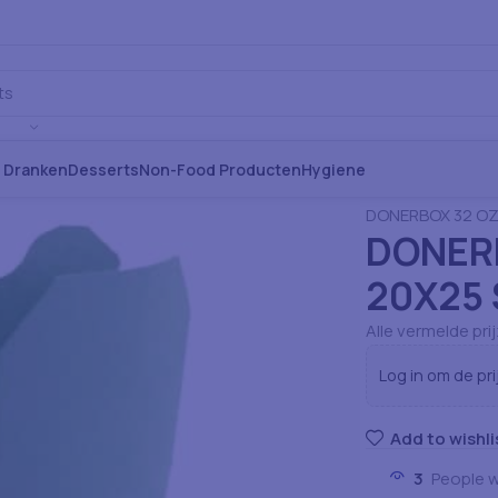
s Dranken
Desserts
Non-Food Producten
Hygiene
Home
Verbruiksa
DONERBOX 32 OZ
DONER
20X25
Alle vermelde pri
Log in om de pri
Add to wishli
3
People w