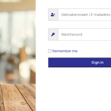
Remember me
Sign in
*
E-mail
 voor de volgende keer wanneer ik een reactie plaats.
iew.