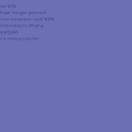
 van
9/10
0 uur
, morgen geleverd
 heel Antwerpen vanaf
€250
telbedrag bij afhaling
e prijzen
an A-merk producten