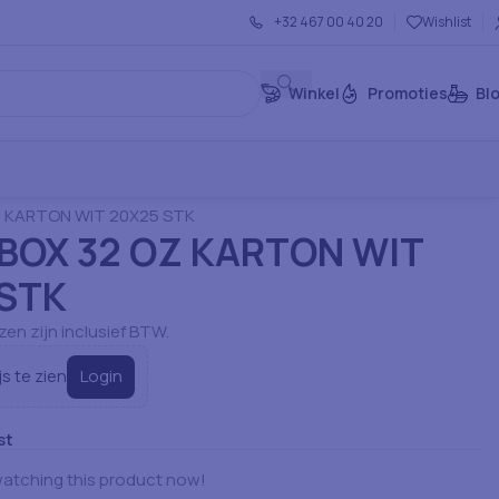
+32 467 00 40 20
Wishlist
Winkel
Promoties
Bl
rtikelen: Servies
Verpakkingsdozen
 KARTON WIT 20X25 STK
BOX 32 OZ KARTON WIT
 STK
jzen zijn inclusief BTW.
Login
js te zien
st
atching this product now!