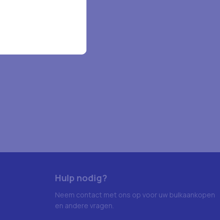
Hulp nodig?
Neem contact met ons op voor uw bulkaankopen
en andere vragen.