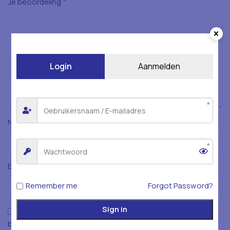
*
Je beoordeling
Login
Aanmelden
*
Naam
*
E-mail
Remember me
Forgot Password?
Sign in
Mijn naam, e-mailadres en website opslaan in deze
browser voor de volgende keer wanneer ik een reactie