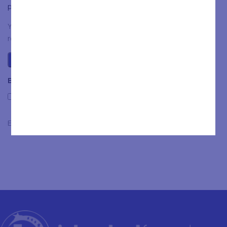
plaats.
You have to be logged in to be able to add photos to your
review.
Beoordelingen
Only with images
Er zijn nog geen beoordelingen.