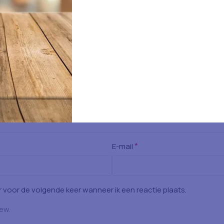
*
E-mail
 voor de volgende keer wanneer ik een reactie plaats.
iew.