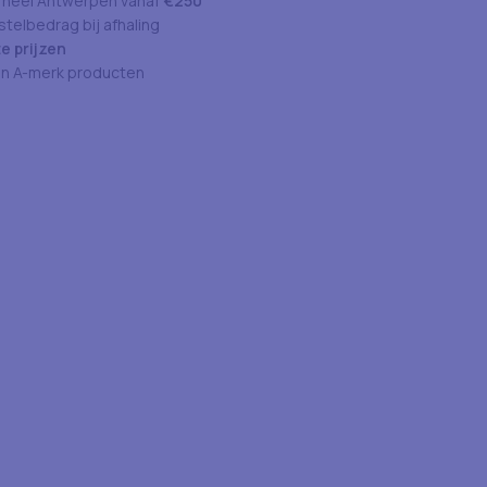
 heel Antwerpen vanaf
€250
telbedrag bij afhaling
e prijzen
an A-merk producten