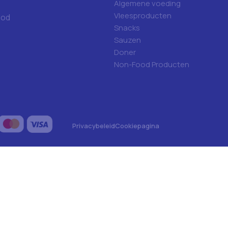
Algemene voeding
Vleesproducten
ood
Snacks
Sauzen
Doner
Non-Food Producten
Privacybeleid
Cookiepagina