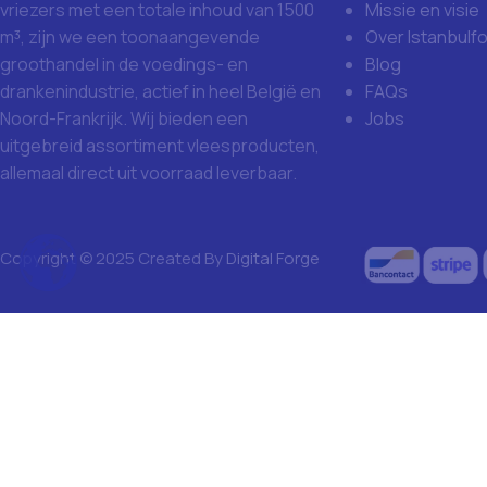
Missie en visie
vriezers met een totale inhoud van 1500
Over Istanbulf
m³, zijn we een toonaangevende
Blog
groothandel in de voedings- en
FAQs
drankenindustrie, actief in heel België en
Jobs
Noord-Frankrijk. Wij bieden een
uitgebreid assortiment vleesproducten,
allemaal direct uit voorraad leverbaar.
Copyright © 2025 Created By
Digital Forge