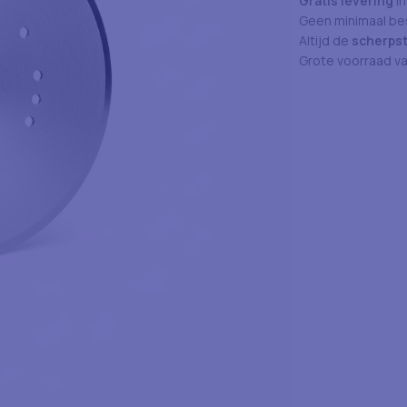
Gratis levering
in
Geen minimaal bes
Altijd de
scherpst
Grote voorraad v