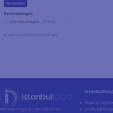
Beoordelingen
Only with images
Er zijn nog geen beoordelingen.
Istanbulfoo
Waarom Istanb
Grote aankoop
Met een magazijn van 1400 m² en