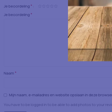
*
Je beoordeling
*
Je beoordeling
*
Naam
Mijn naam, e-mailadres en website opslaan in deze browser
You have to be logged in to be able to add photos to your rev