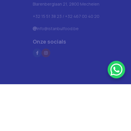
Blarenberglaan 21, 2800 Mechelen
+32 15 51 38 23 / +32 467 00 40 20
info@istanbulfood.be
Onze socials