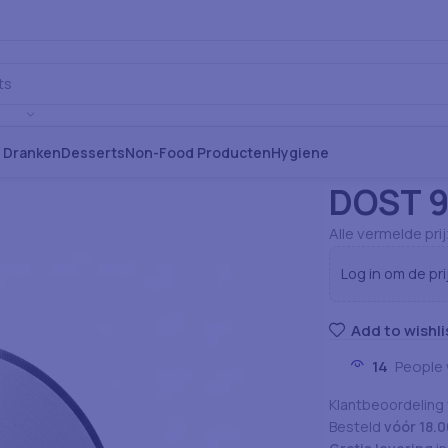
s Dranken
Desserts
Non-Food Producten
Hygiene
Home
Apparatuu
DOST 
Alle vermelde pri
Log in om de pri
Add to wishli
14
People 
Klantbeoordeling
Besteld
vóór 18.0