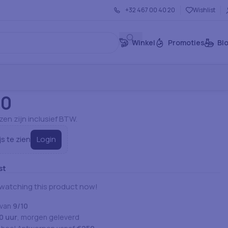
+32 467 00 40 20
Wishlist
Winkel
Promoties
Bl
r & Overig
Modellen (geen Prijs)
DOST 90
90
jzen zijn inclusief BTW.
Login
js te zien
st
watching this product now!
 van
9/10
0 uur
, morgen geleverd