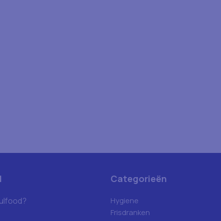
d
Categorieën
ulfood?
Hygiene
Frisdranken