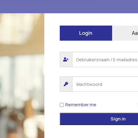
Login
Aa
Remember me
Sign in
*
 gemarkeerd met