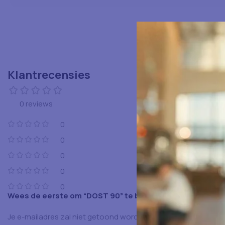
Klantrecensies
0 reviews
0
0
0
0
0
Wees de eerste om “DOST 90” te beoordelen
Je e-mailadres zal niet getoond worden.
Vereiste velden zijn