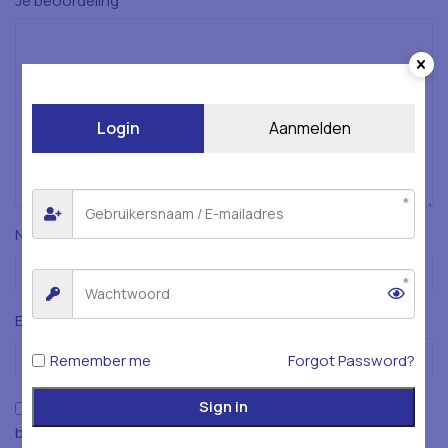
*
Je beoordeling
Login
Aanmelden
*
Naam
*
E-mail
Remember me
Forgot Password?
Sign in
Mijn naam, e-mailadres en website opslaan in deze
browser voor de volgende keer wanneer ik een reactie