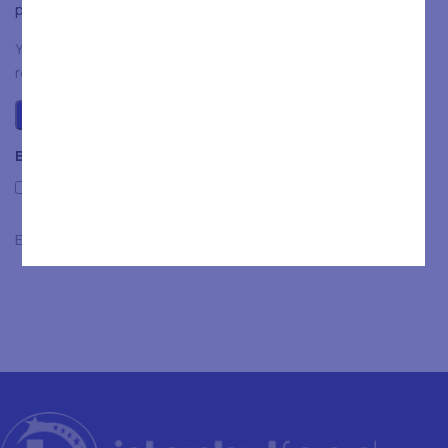
plaats.
You have to be logged in to be able to add photos to your
review.
Beoordelingen
Only with images
Er zijn nog geen beoordelingen.