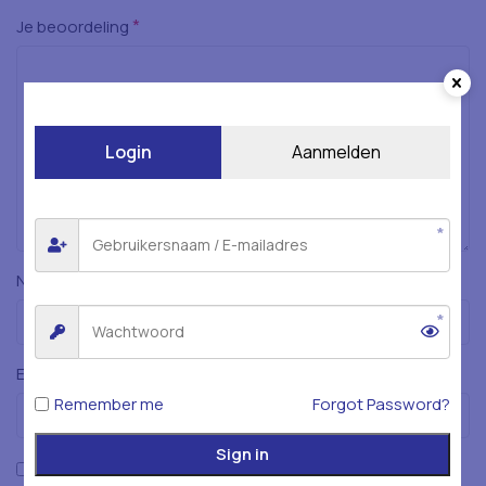
*
Je beoordeling
Login
Aanmelden
*
Naam
*
E-mail
Remember me
Forgot Password?
Sign in
Mijn naam, e-mailadres en website opslaan in deze