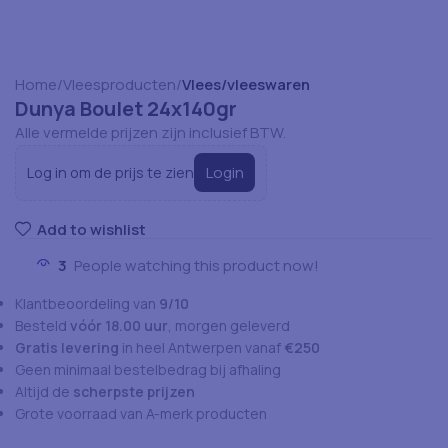
Home
Vleesproducten
Vlees/vleeswaren
Dunya Boulet 24x140gr
Alle vermelde prijzen zijn inclusief BTW.
Login
Log in om de prijs te zien
Add to wishlist
3
People watching this product now!
Klantbeoordeling van
9/10
Besteld
vóór 18.00 uur
, morgen geleverd
Gratis levering
in heel Antwerpen vanaf
€250
Geen minimaal bestelbedrag bij afhaling
Altijd de
scherpste prijzen
Grote voorraad van A-merk producten