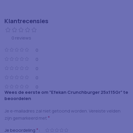
Klantrecensies
0 reviews
0
0
0
0
0
Wees de eerste om “Efekan Crunchburger 25x115Gr” te
beoordelen
Je e-mailadres zal niet getoond worden.
Vereiste velden
*
zijn gemarkeerd met
*
Je beoordeling