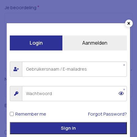
*
Je beoordeling
Login
Aanmelden
*
Naam
*
E-mail
Remember me
Forgot Password?
Sign in
Mijn naam, e-mailadres en website opslaan in deze