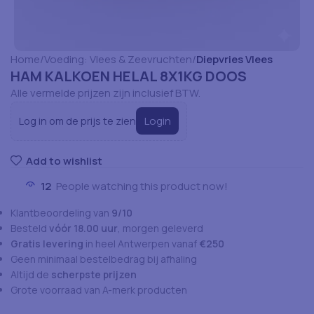
Home
Voeding: Vlees & Zeevruchten
Diepvries Vlees
HAM KALKOEN HELAL 8X1KG DOOS
Alle vermelde prijzen zijn inclusief BTW.
Login
Log in om de prijs te zien
Add to wishlist
12
People watching this product now!
Klantbeoordeling van
9/10
Besteld
vóór 18.00 uur
, morgen geleverd
Gratis levering
in heel Antwerpen vanaf
€250
Geen minimaal bestelbedrag bij afhaling
Altijd de
scherpste prijzen
Grote voorraad van A-merk producten