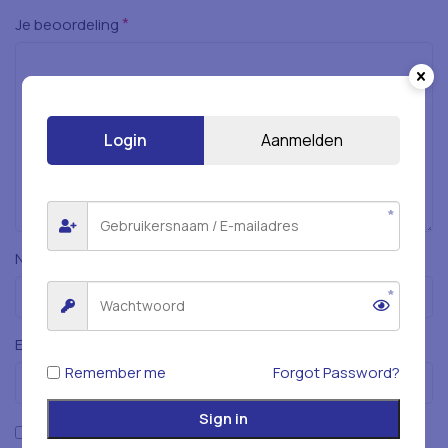
*
Je beoordeling
Login
Aanmelden
*
Naam
*
E-mail
Remember me
Forgot Password?
Sign in
Mijn naam, e-mailadres en website opslaan in deze