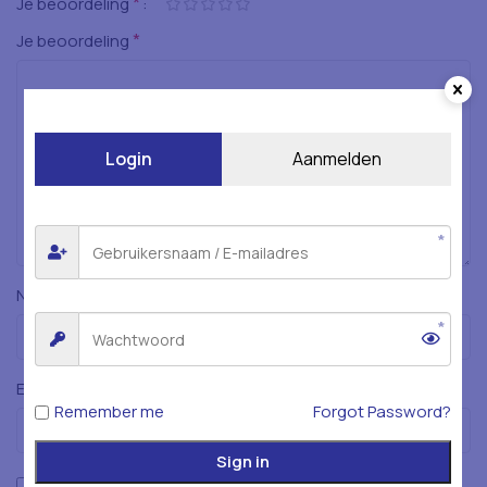
*
Je beoordeling
*
Je beoordeling
Login
Aanmelden
*
Naam
*
E-mail
Remember me
Forgot Password?
Sign in
Mijn naam, e-mailadres en website opslaan in deze