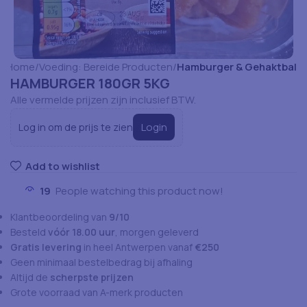
Home
Voeding: Bereide Producten
Hamburger & Gehaktbal
HAMBURGER 180GR 5KG
Alle vermelde prijzen zijn inclusief BTW.
Login
Log in om de prijs te zien
Add to wishlist
19
People watching this product now!
Klantbeoordeling van
9/10
Besteld
vóór 18.00 uur
, morgen geleverd
Gratis levering
in heel Antwerpen vanaf
€250
Geen minimaal bestelbedrag bij afhaling
Altijd de
scherpste prijzen
Grote voorraad van A-merk producten