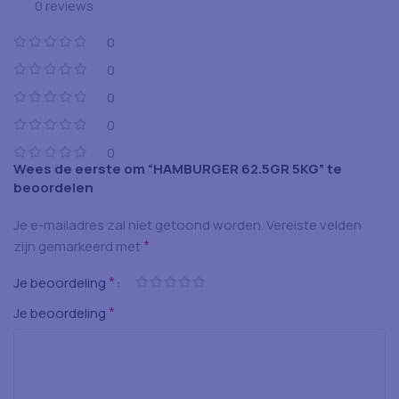
0 reviews
0
0
0
0
0
Wees de eerste om “HAMBURGER 62.5GR 5KG” te
beoordelen
Je e-mailadres zal niet getoond worden.
Vereiste velden
*
zijn gemarkeerd met
*
Je beoordeling
*
Je beoordeling