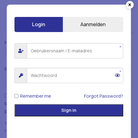
Login
Aanmelden
*
Naam
*
E-mail
Mijn naam, e-mailadres en website opslaan in deze
Remember me
Forgot Password?
browser voor de volgende keer wanneer ik een reactie
Sign in
plaats.
You have to be logged in to be able to add photos to your
review.