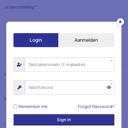
*
Je beoordeling
Login
Aanmelden
*
Naam
*
E-mail
Remember me
Forgot Password?
Sign in
Mijn naam, e-mailadres en website opslaan in deze