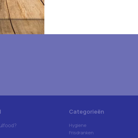
d
Categorieën
ulfood?
Hygiene
Frisdranken