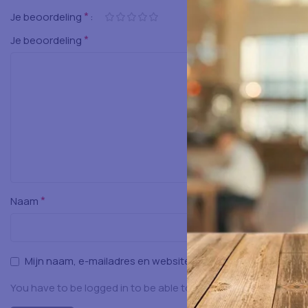
*
Je beoordeling
*
Je beoordeling
*
Naam
Mijn naam, e-mailadres en website opslaan in deze browser
You have to be logged in to be able to add photos to your rev