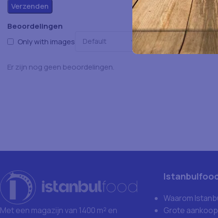
Beoordelingen
Only with images
Er zijn nog geen beoordelingen.
Istanbulfoo
Waarom Istanb
Grote aankoop
Met een magazijn van 1400 m² en