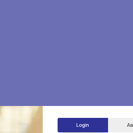
 te beoordelen
Login
Aa
*
 gemarkeerd met