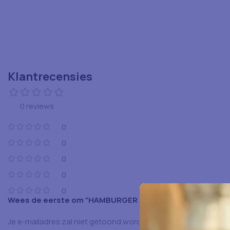
Klantrecensies
0 reviews
0
0
0
0
0
Wees de eerste om “HAMBURGER PAPIER 45X50 1000PCS”
Je e-mailadres zal niet getoond worden.
Vereiste velden zijn