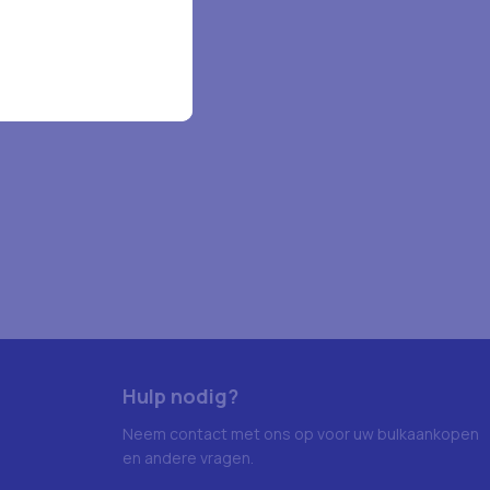
Hulp nodig?
Neem contact met ons op voor uw bulkaankopen
en andere vragen.