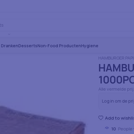
s Dranken
Desserts
Non-Food Producten
Hygiene
Home
Verbruiksa
HAMBURGER PAPI
HAMBU
1000P
Alle vermelde pri
Log in om de pri
Add to wishli
10
People 