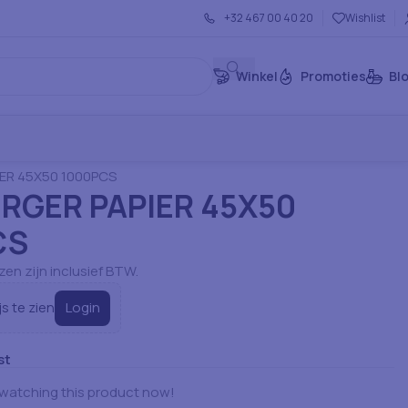
+32 467 00 40 20
Wishlist
Winkel
Promoties
Bl
rtikelen: Servies
Verpakking & Tassen
ER 45X50 1000PCS
RGER PAPIER 45X50
CS
jzen zijn inclusief BTW.
Login
js te zien
st
watching this product now!