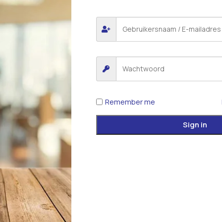
Remember me
Sign in
*
E-mail
 voor de volgende keer wanneer ik een reactie plaats.
iew.