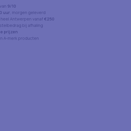
 van
9/10
0 uur
, morgen geleverd
 heel Antwerpen vanaf
€250
telbedrag bij afhaling
e prijzen
an A-merk producten