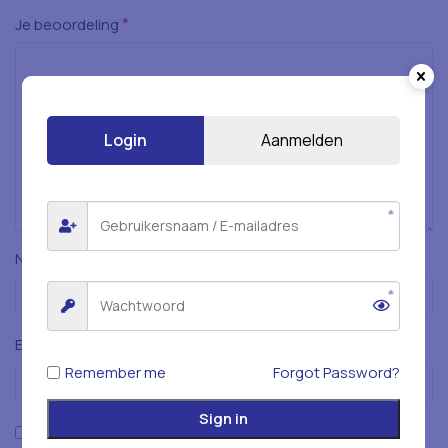
*
Je beoordeling
Login
Aanmelden
*
Naam
*
E-mail
Remember me
Forgot Password?
Sign in
Mijn naam, e-mailadres en website opslaan in deze