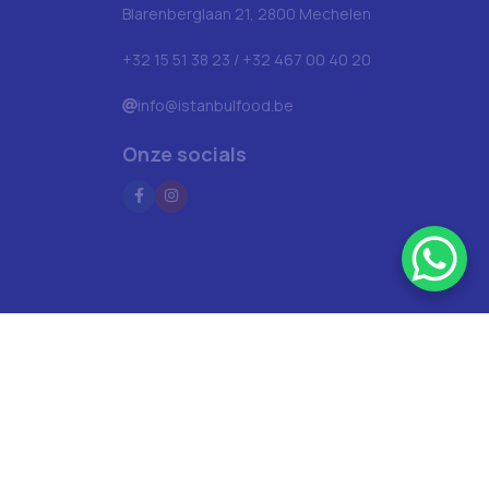
Blarenberglaan 21, 2800 Mechelen
+32 15 51 38 23 / +32 467 00 40 20
info@istanbulfood.be
Onze socials