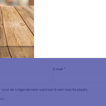
*
E-mail
 voor de volgende keer wanneer ik een reactie plaats.
iew.