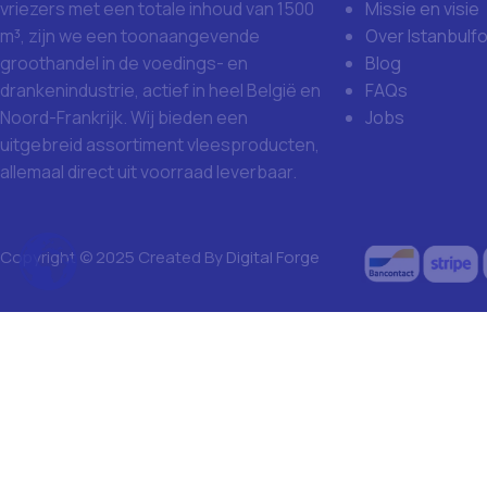
Missie en visie
vriezers met een totale inhoud van 1500
Over Istanbulf
m³, zijn we een toonaangevende
Blog
groothandel in de voedings- en
FAQs
drankenindustrie, actief in heel België en
Jobs
Noord-Frankrijk. Wij bieden een
uitgebreid assortiment vleesproducten,
allemaal direct uit voorraad leverbaar.
Copyright © 2025 Created By
Digital Forge