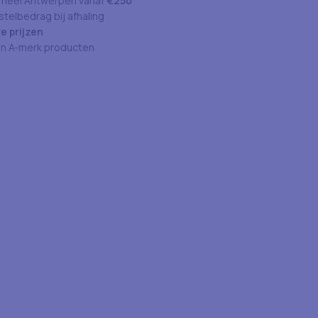
 heel Antwerpen vanaf
€250
telbedrag bij afhaling
e prijzen
an A-merk producten