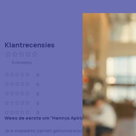
Klantrecensies
0 reviews
0
0
0
0
0
Wees de eerste om “Hennys Apiriostick 2800gr” te beoo
Je e-mailadres zal niet getoond worden.
Vereiste velden zijn