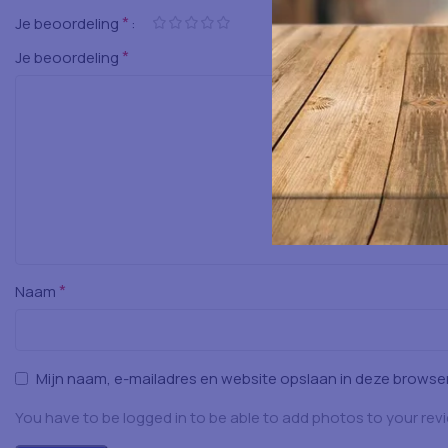
*
Je beoordeling
*
Je beoordeling
*
Naam
Mijn naam, e-mailadres en website opslaan in deze browser
You have to be logged in to be able to add photos to your rev