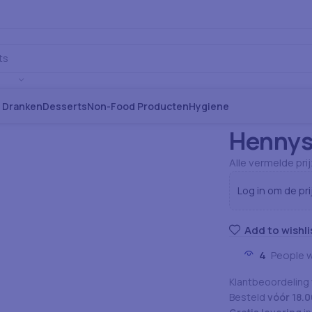
s Dranken
Desserts
Non-Food Producten
Hygiene
Home
Snacks
H
Hennys
Alle vermelde pri
Log in om de pri
Add to wishli
4
People 
Klantbeoordeling
Besteld
vóór 18.0