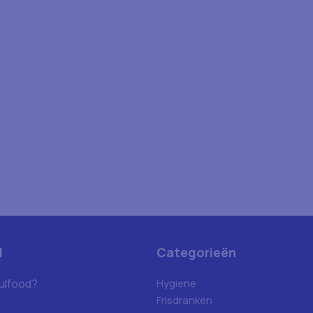
d
Categorieën
ulfood?
Hygiene
Frisdranken