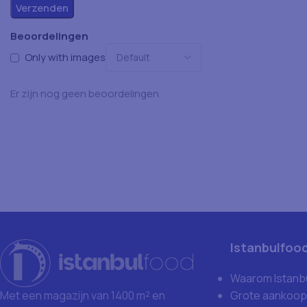
Beoordelingen
Only with images
Er zijn nog geen beoordelingen.
Istanbulfoo
Waarom Istanb
Grote aankoop
Met een magazijn van 1400 m² en