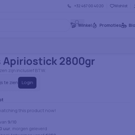
+32 467 00 40 20
Wishlist
Winkel
Promoties
Bl
ennys Apiriostick 2800gr
 Apiriostick 2800gr
jzen zijn inclusief BTW.
Login
js te zien
st
watching this product now!
 van
9/10
0 uur
, morgen geleverd