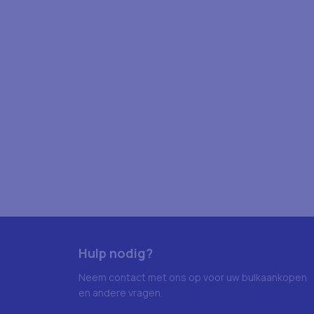
Hulp nodig?
Neem contact met ons op voor uw bulkaankopen
en andere vragen.