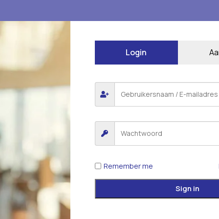
Login
Aa
Remember me
Sign in
rdelen
*
 gemarkeerd met