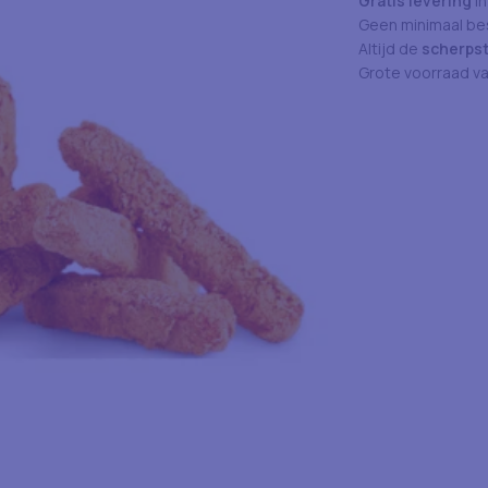
Gratis levering
in
Geen minimaal bes
Altijd de
scherpst
Grote voorraad v