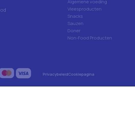
Algemene voeding
Vleesproducten
ood
Snacks
Sauzen
Doner
Non-Food Producten
Privacybeleid
Cookiepagina