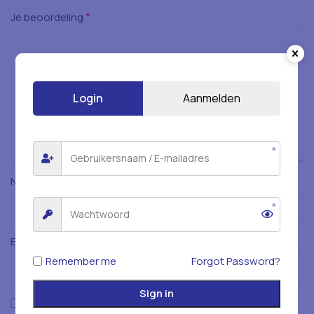
*
Je beoordeling
Login
Aanmelden
*
Naam
*
E-mail
Remember me
Forgot Password?
Sign in
Mijn naam, e-mailadres en website opslaan in deze