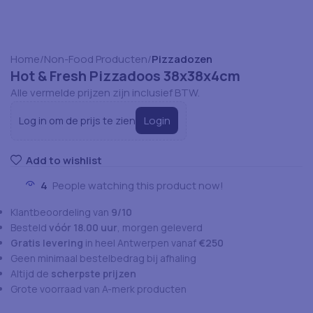
Home
Non-Food Producten
Pizzadozen
Hot & Fresh Pizzadoos 38x38x4cm
Alle vermelde prijzen zijn inclusief BTW.
Login
Log in om de prijs te zien
Add to wishlist
4
People watching this product now!
Klantbeoordeling van
9/10
Besteld
vóór 18.00 uur
, morgen geleverd
Gratis levering
in heel Antwerpen vanaf
€250
Geen minimaal bestelbedrag bij afhaling
Altijd de
scherpste prijzen
Grote voorraad van A-merk producten