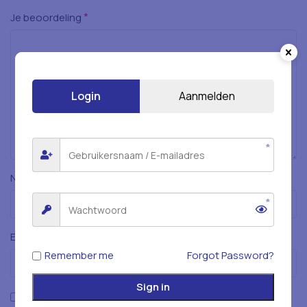
*
Je beoordeling
Login
Aanmelden
*
Naam
*
E-mail
Remember me
Forgot Password?
Sign in
Mijn naam, e-mailadres en website opslaan in deze