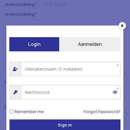
*
Je beoordeling
*
Je beoordeling
Login
Aanmelden
*
Naam
*
E-mail
Remember me
Forgot Password?
Sign in