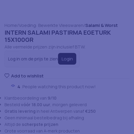
Home
Voeding: Bewerkte Vleeswaren
Salami & Worst
INTERN SALAMI PASTIRMA EGETURK
15X100GR
Alle vermelde prijzen zijn inclusief BTW.
Login
Log in om de prijs te zien
Add to wishlist
4
People watching this product now!
Klantbeoordeling van
9/10
Besteld
vóór 18.00 uur
, morgen geleverd
Gratis levering
in heel Antwerpen vanaf
€250
Geen minimaal bestelbedrag bij afhaling
Altijd de
scherpste prijzen
Grote voorraad van A-merk producten