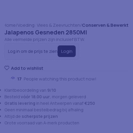
Home
Voeding: Vlees & Zeevruchten
Conserven & Bewerkt
Jalapenos Gesneden 2850Ml
Alle vermelde prijzen zijn inclusief BTW.
Login
Log in om de prijs te zien
Add to wishlist
17
People watching this product now!
Klantbeoordeling van
9/10
Besteld
vóór 18.00 uur
, morgen geleverd
Gratis levering
in heel Antwerpen vanaf
€250
Geen minimaal bestelbedrag bij afhaling
Altijd de
scherpste prijzen
Grote voorraad van A-merk producten