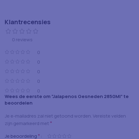
Klantrecensies
0 reviews
0
0
0
0
0
Wees de eerste om “Jalapenos Gesneden 2850Ml” te
beoordelen
Je e-mailadres zal niet getoond worden.
Vereiste velden
*
zijn gemarkeerd met
*
Je beoordeling