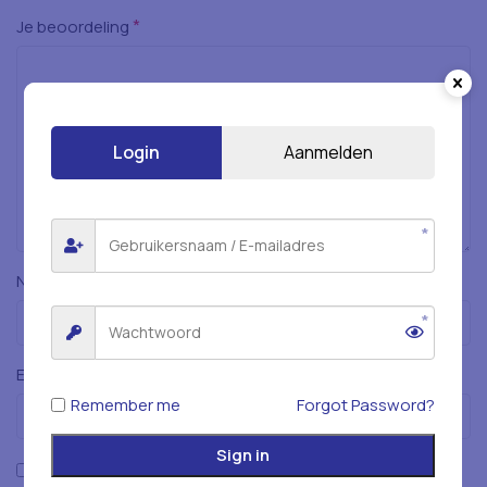
*
Je beoordeling
Login
Aanmelden
*
Naam
*
E-mail
Remember me
Forgot Password?
Sign in
Mijn naam, e-mailadres en website opslaan in deze