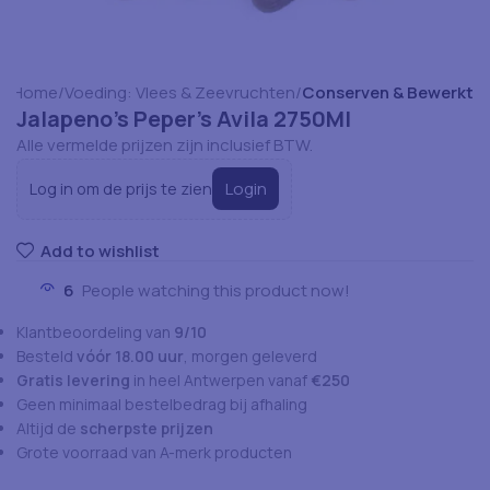
Home
Voeding: Vlees & Zeevruchten
Conserven & Bewerkt
Jalapeno’s Peper’s Avila 2750Ml
Alle vermelde prijzen zijn inclusief BTW.
Login
Log in om de prijs te zien
Add to wishlist
6
People watching this product now!
Klantbeoordeling van
9/10
Besteld
vóór 18.00 uur
, morgen geleverd
Gratis levering
in heel Antwerpen vanaf
€250
Geen minimaal bestelbedrag bij afhaling
Altijd de
scherpste prijzen
Grote voorraad van A-merk producten