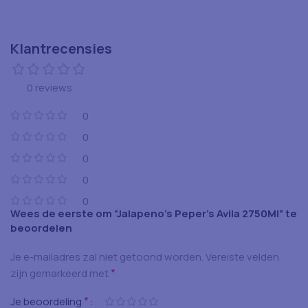
Klantrecensies
0 reviews
0
0
0
0
0
Wees de eerste om “Jalapeno’s Peper’s Avila 2750Ml” te
beoordelen
Je e-mailadres zal niet getoond worden.
Vereiste velden
*
zijn gemarkeerd met
*
Je beoordeling