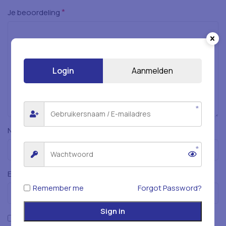
*
Je beoordeling
Login
Aanmelden
*
Naam
*
E-mail
Remember me
Forgot Password?
Sign in
Mijn naam, e-mailadres en website opslaan in deze