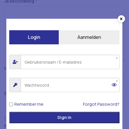
*
Je beoordeling
Login
Aanmelden
*
Naam
*
E-mail
Remember me
Forgot Password?
Sign in
Mijn naam, e-mailadres en website opslaan in deze
browser voor de volgende keer wanneer ik een reactie