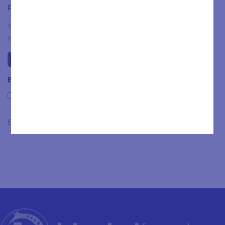
plaats.
You have to be logged in to be able to add photos to your
review.
Beoordelingen
Only with images
Er zijn nog geen beoordelingen.