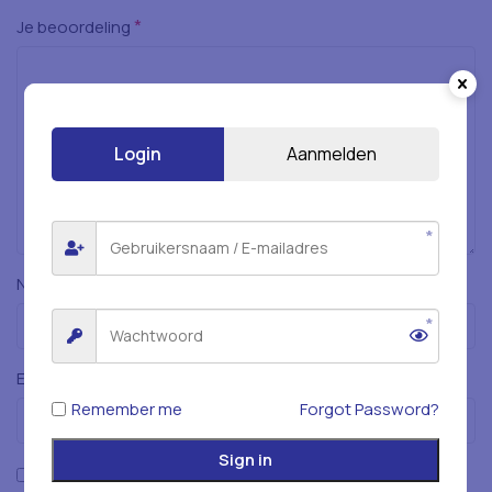
*
Je beoordeling
Login
Aanmelden
*
Naam
*
E-mail
Remember me
Forgot Password?
Sign in
Mijn naam, e-mailadres en website opslaan in deze