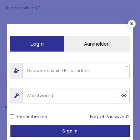
*
Je beoordeling
Login
Aanmelden
*
Naam
*
E-mail
Remember me
Forgot Password?
Sign in
Mijn naam, e-mailadres en website opslaan in deze