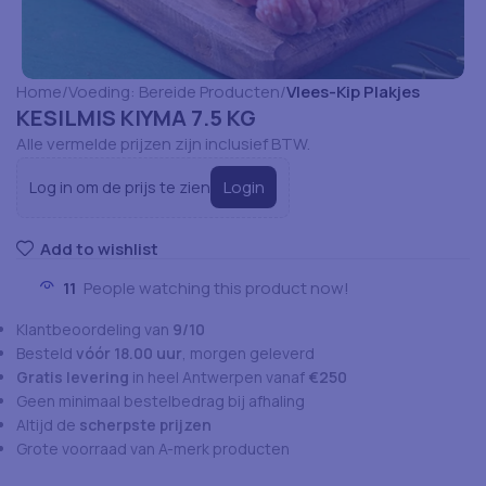
Home
Voeding: Bereide Producten
Vlees-Kip Plakjes
KESILMIS KIYMA 7.5 KG
Alle vermelde prijzen zijn inclusief BTW.
Login
Log in om de prijs te zien
Add to wishlist
11
People watching this product now!
Klantbeoordeling van
9/10
Besteld
vóór 18.00 uur
, morgen geleverd
Gratis levering
in heel Antwerpen vanaf
€250
Geen minimaal bestelbedrag bij afhaling
Altijd de
scherpste prijzen
Grote voorraad van A-merk producten