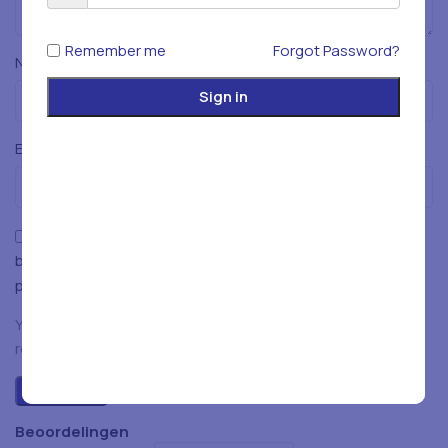
Remember me
Forgot Password?
*
Naam
Sign in
*
E-mail
Mijn naam, e-mailadres en website opslaan in deze
browser voor de volgende keer wanneer ik een reactie
plaats.
You have to be logged in to be able to add photos to your
review.
Beoordelingen