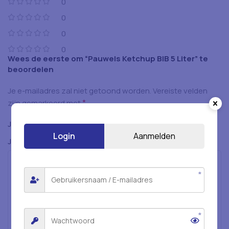
0
0
0
0
Wees de eerste om “Pauwels Ketchup BIB 5 Liter” te
beoordelen
Je e-mailadres zal niet getoond worden.
Vereiste velden
*
zijn gemarkeerd met
*
Je beoordeling
Login
Aanmelden
*
Je beoordeling