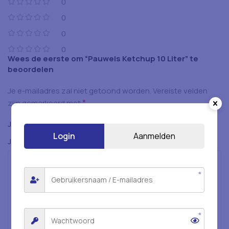
0
0
0
0
Wees de eerste om “Pauwels Ketchup 10 Liter” te
beoordelen
Je e-mailadres zal niet getoond worden.
Vereiste velden
*
zijn gemarkeerd met
*
Je beoordeling
Login
Aanmelden
*
Je beoordeling