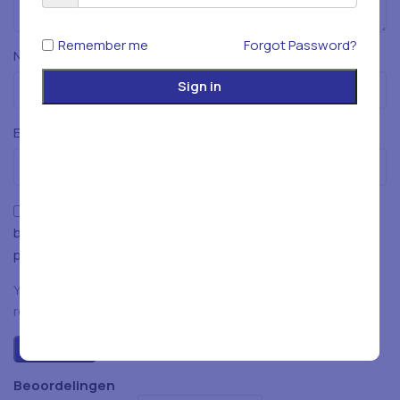
Remember me
Forgot Password?
*
Naam
Sign in
*
E-mail
Mijn naam, e-mailadres en website opslaan in deze
browser voor de volgende keer wanneer ik een reactie
plaats.
You have to be logged in to be able to add photos to your
review.
Beoordelingen