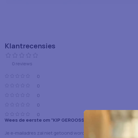
Klantrecensies
0 reviews
0
0
0
0
0
Wees de eerste om “KIP GEROOSSERD 7 MM 4X2.5KG 10 K
Je e-mailadres zal niet getoond worden.
Vereiste velden zijn