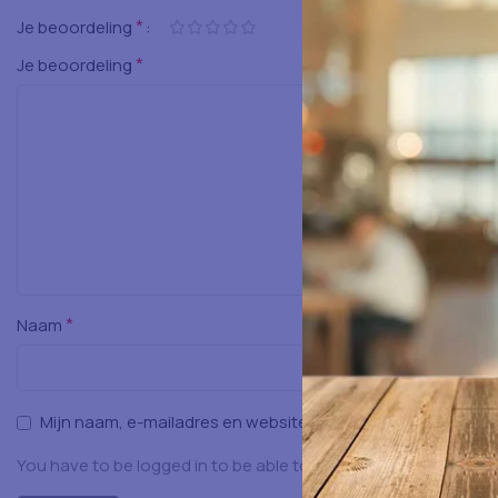
*
Je beoordeling
*
Je beoordeling
*
Naam
Mijn naam, e-mailadres en website opslaan in deze browser
You have to be logged in to be able to add photos to your rev