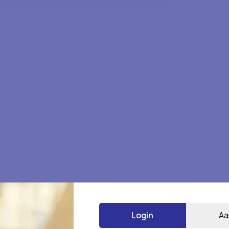
G DOOS” te beoordelen
Login
Aa
*
 gemarkeerd met