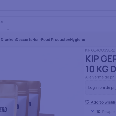
s Dranken
Desserts
Non-Food Producten
Hygiene
Home
Voeding: 
KIP GEROOSSERD 
KIP GE
10 KG 
Alle vermelde pri
Log in om de pri
Add to wishli
10
People 