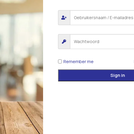
Remember me
Sign in
*
E-mail
 voor de volgende keer wanneer ik een reactie plaats.
iew.