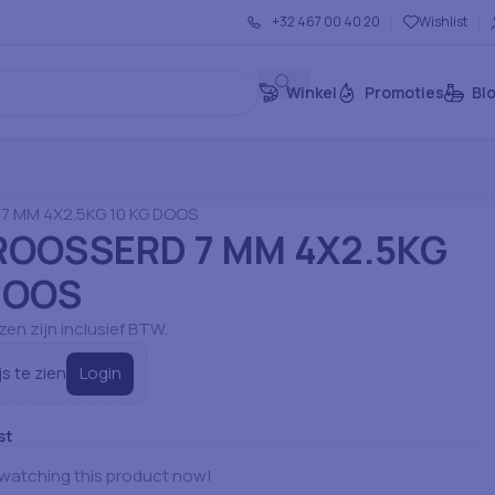
+32 467 00 40 20
Wishlist
Winkel
Promoties
Bl
Vlees & Zeevruchten
Diepvries Frituur
7 MM 4X2.5KG 10 KG DOOS
ROOSSERD 7 MM 4X2.5KG
DOOS
jzen zijn inclusief BTW.
Login
js te zien
st
watching this product now!