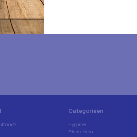
d
Categorieën
ulfood?
Hygiene
Frisdranken