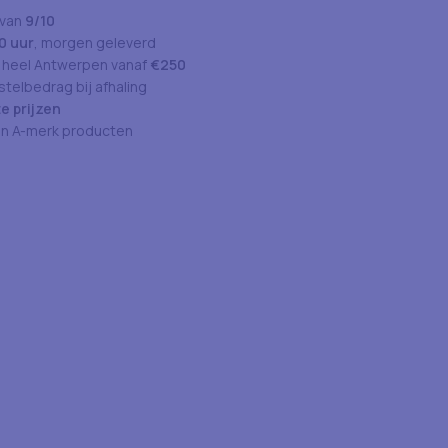
 van
9/10
0 uur
, morgen geleverd
 heel Antwerpen vanaf
€250
telbedrag bij afhaling
e prijzen
an A-merk producten