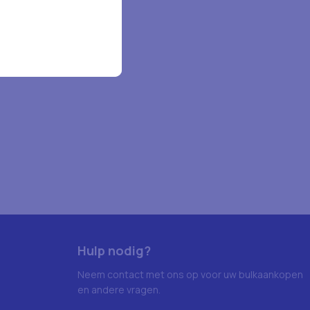
Hulp nodig?
Neem contact met ons op voor uw bulkaankopen
en andere vragen.