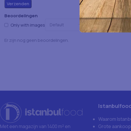
Beoordelingen
Only with images
Er zijn nog geen beoordelingen.
Istanbulfoo
Waarom Istanb
Grote aankoop
Met een magazijn van 1400 m² en