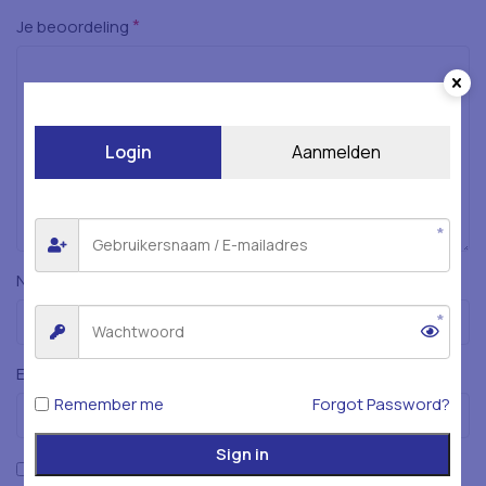
*
Je beoordeling
Login
Aanmelden
*
Naam
*
E-mail
Remember me
Forgot Password?
Sign in
Mijn naam, e-mailadres en website opslaan in deze