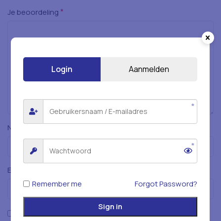
*
Je beoordeling
Login
Aanmelden
*
Naam
*
E-mail
Remember me
Forgot Password?
Sign in
Mijn naam, e-mailadres en website opslaan in deze