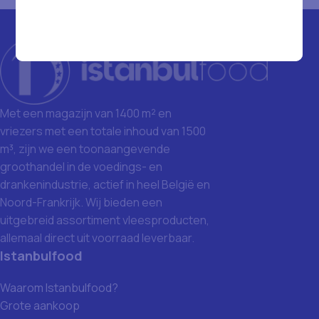
Met een magazijn van 1400 m² en
vriezers met een totale inhoud van 1500
m³, zijn we een toonaangevende
groothandel in de voedings- en
drankenindustrie, actief in heel België en
Noord-Frankrijk. Wij bieden een
uitgebreid assortiment vleesproducten,
allemaal direct uit voorraad leverbaar.
Istanbulfood
Waarom Istanbulfood?
Grote aankoop