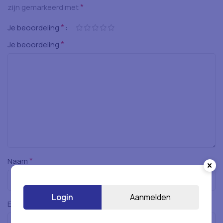
*
zijn gemarkeerd met
*
Je beoordeling
*
Je beoordeling
*
Naam
Login
Aanmelden
*
E-mail