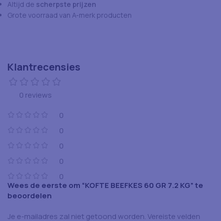
Altijd de
scherpste prijzen
Grote voorraad van A-merk producten
Klantrecensies
0 reviews
0
0
0
0
0
Wees de eerste om “KOFTE BEEFKES 60 GR 7.2 KG” te
beoordelen
Je e-mailadres zal niet getoond worden.
Vereiste velden