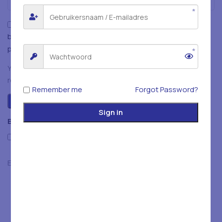
Mijn naam, e-mailadres en website opslaan in deze
browser voor de volgende keer wanneer ik een reactie
plaats.
You have to be logged in to be able to add photos to your
review.
Remember me
Forgot Password?
Sign in
Beoordelingen
Only with images
Er zijn nog geen beoordelingen.