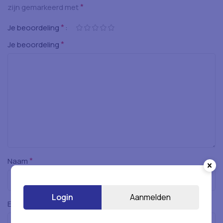
*
zijn gemarkeerd met
*
Je beoordeling
*
Je beoordeling
*
Naam
Login
Aanmelden
*
E-mail