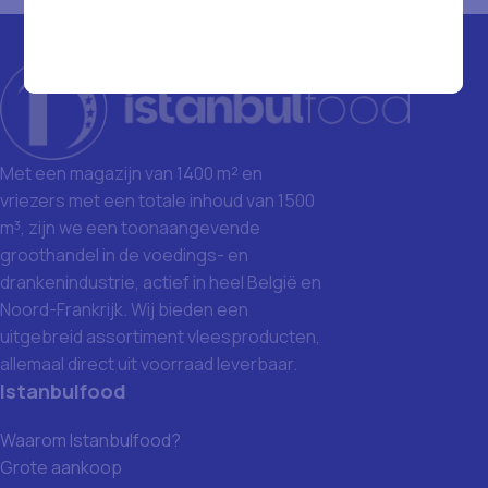
Met een magazijn van 1400 m² en
vriezers met een totale inhoud van 1500
m³, zijn we een toonaangevende
groothandel in de voedings- en
drankenindustrie, actief in heel België en
Noord-Frankrijk. Wij bieden een
uitgebreid assortiment vleesproducten,
allemaal direct uit voorraad leverbaar.
Istanbulfood
Waarom Istanbulfood?
Grote aankoop