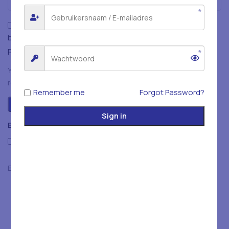
Mijn naam, e-mailadres en website opslaan in deze
browser voor de volgende keer wanneer ik een reactie
plaats.
You have to be logged in to be able to add photos to your
review.
Remember me
Forgot Password?
Sign in
Beoordelingen
Only with images
Er zijn nog geen beoordelingen.