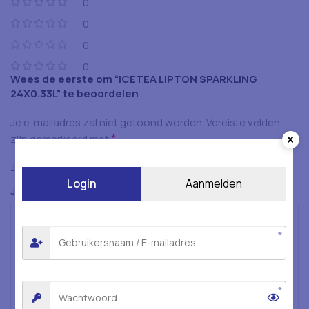
0
0
0
0
Wees de eerste om “ICETEA LIPTON SPARKLING
24X0.33L” te beoordelen
Je e-mailadres zal niet getoond worden.
Vereiste velden
*
zijn gemarkeerd met
*
Je beoordeling
Login
Aanmelden
*
Je beoordeling