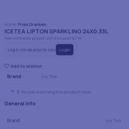
Home
Fries Dranken
ICETEA LIPTON SPARKLING 24X0.33L
Alle vermelde prijzen zijn inclusief BTW.
Login
Log in om de prijs te zien
Add to wishlist
Brand
İce Tea
7
People watching this product now!
General info
Brand
İce Tea