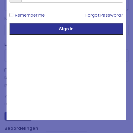
Remember me
Forgot Password?
*
Naam
Sign in
*
E-mail
Mijn naam, e-mailadres en website opslaan in deze
browser voor de volgende keer wanneer ik een reactie
plaats.
You have to be logged in to be able to add photos to your
review.
Beoordelingen