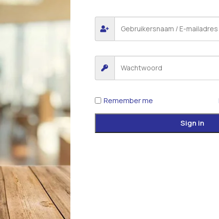
Remember me
Sign in
*
E-mail
 voor de volgende keer wanneer ik een reactie plaats.
iew.