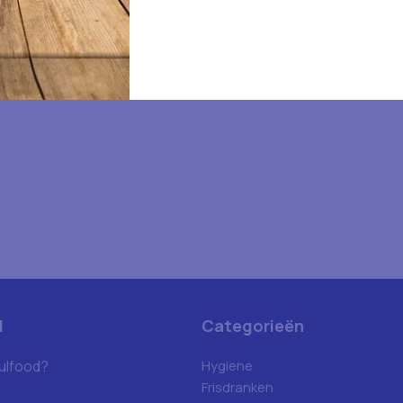
d
Categorieën
ulfood?
Hygiene
Frisdranken