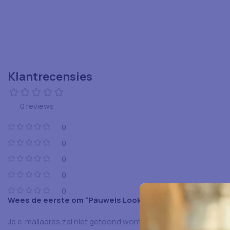
Klantrecensies
0 reviews
0
0
0
0
0
Wees de eerste om “Pauwels Look 925 Gr” te beoordelen
Je e-mailadres zal niet getoond worden.
Vereiste velden zijn