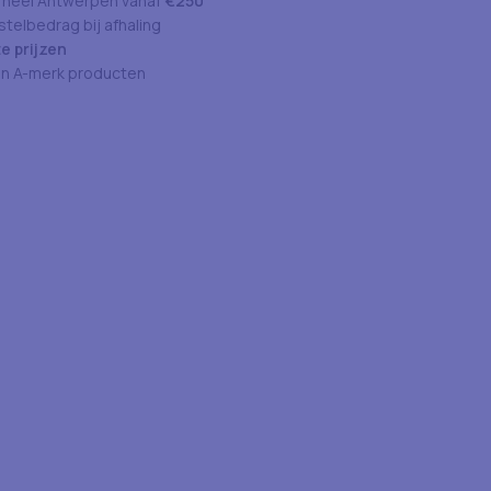
 heel Antwerpen vanaf
€250
telbedrag bij afhaling
e prijzen
an A-merk producten