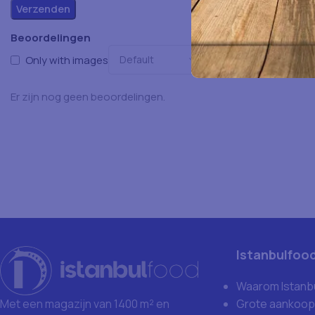
Beoordelingen
Only with images
Er zijn nog geen beoordelingen.
Istanbulfoo
Waarom Istanb
Grote aankoop
Met een magazijn van 1400 m² en