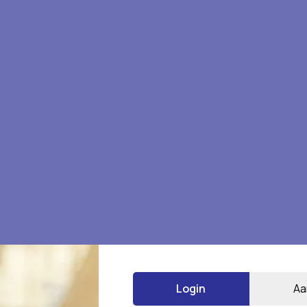
Login
Aa
*
 gemarkeerd met