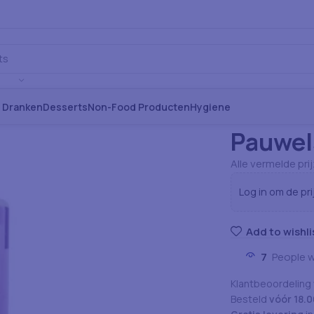
s Dranken
Desserts
Non-Food Producten
Hygiene
Home
Sauzen
1 
Pauwel
Alle vermelde pri
Log in om de pri
Add to wishli
7
People w
Klantbeoordeling
Besteld
vóór 18.0