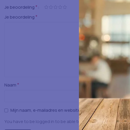
*
Je beoordeling
*
Je beoordeling
*
Naam
Mijn naam, e-mailadres en website opslaan in deze browser
You have to be logged in to be able to add photos to your rev