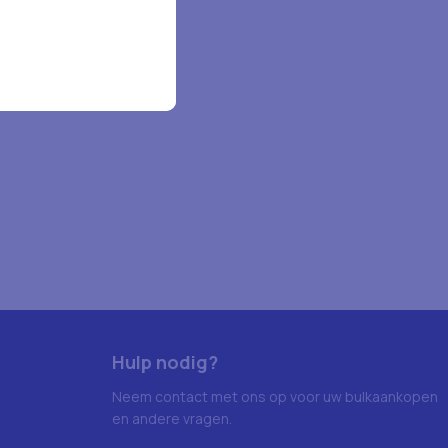
Hulp nodig?
Neem contact met ons op voor uw bulkaankopen
en andere vragen.