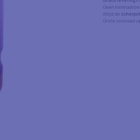
Gratis levering
in
Geen minimaal bes
Altijd de
scherpst
Grote voorraad v