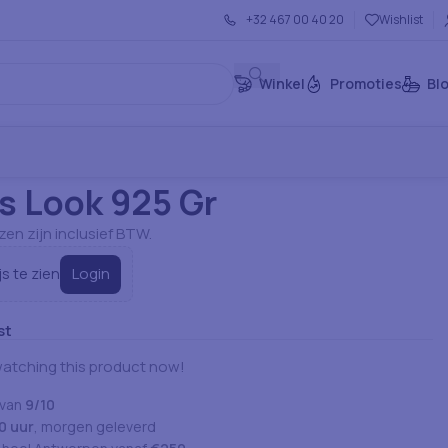
+32 467 00 40 20
Wishlist
Winkel
Promoties
Bl
Liter
Pauwels Look 925 Gr
s Look 925 Gr
jzen zijn inclusief BTW.
Login
js te zien
st
atching this product now!
 van
9/10
0 uur
, morgen geleverd