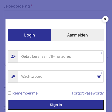
*
Je beoordeling
Login
Aanmelden
*
Naam
*
E-mail
Remember me
Forgot Password?
Sign in
Mijn naam, e-mailadres en website opslaan in deze