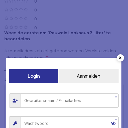
0
0
0
0
Wees de eerste om “Pauwels Looksaus 3 Liter” te
beoordelen
Je e-mailadres zal niet getoond worden.
Vereiste velden
*
zijn gemarkeerd met
*
Je beoordeling
Login
Aanmelden
*
Je beoordeling