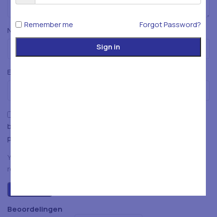
Remember me
Forgot Password?
*
Naam
Sign in
*
E-mail
Mijn naam, e-mailadres en website opslaan in deze
browser voor de volgende keer wanneer ik een reactie
plaats.
You have to be logged in to be able to add photos to your
review.
Beoordelingen