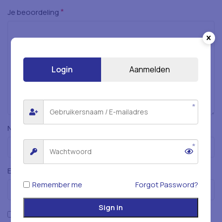
*
Je beoordeling
Login
Aanmelden
*
Naam
*
E-mail
Remember me
Forgot Password?
Sign in
Mijn naam, e-mailadres en website opslaan in deze