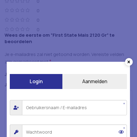
0
0
0
0
Wees de eerste om “First State Mais 2120 Gr” te
beoordelen
Je e-mailadres zal niet getoond worden.
Vereiste velden
*
zijn gemarkeerd met
*
Je beoordeling
Login
Aanmelden
*
Je beoordeling