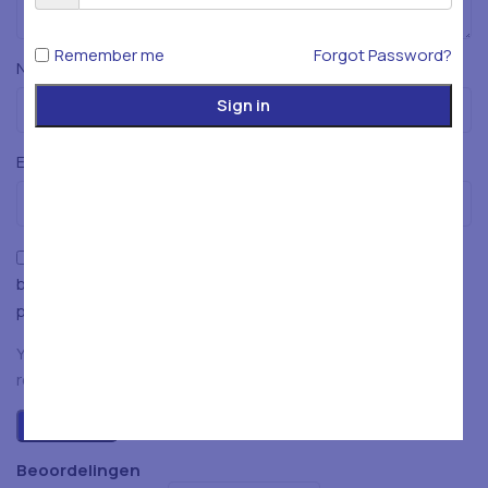
Remember me
Forgot Password?
*
Naam
Sign in
*
E-mail
Mijn naam, e-mailadres en website opslaan in deze
browser voor de volgende keer wanneer ik een reactie
plaats.
You have to be logged in to be able to add photos to your
review.
Beoordelingen