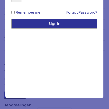
Remember me
Forgot Password?
*
Naam
Sign in
*
E-mail
Mijn naam, e-mailadres en website opslaan in deze
browser voor de volgende keer wanneer ik een reactie
plaats.
You have to be logged in to be able to add photos to your
review.
Beoordelingen