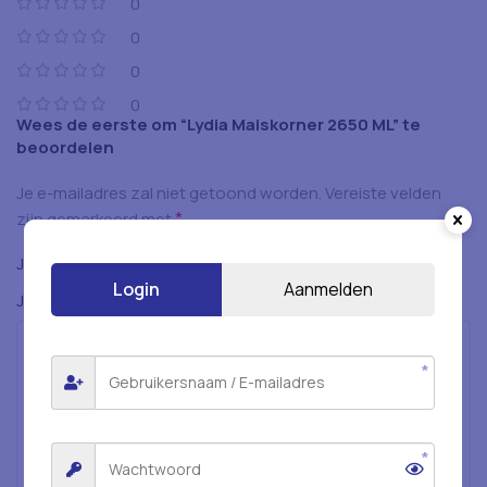
0
0
0
0
Wees de eerste om “Lydia Maiskorner 2650 ML” te
beoordelen
Je e-mailadres zal niet getoond worden.
Vereiste velden
*
zijn gemarkeerd met
*
Je beoordeling
Login
Aanmelden
*
Je beoordeling