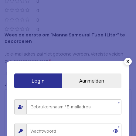
0
0
0
0
Wees de eerste om “Manna Samourai Tube 1Liter” te
beoordelen
Je e-mailadres zal niet getoond worden.
Vereiste velden
*
zijn gemarkeerd met
*
Je beoordeling
Login
Aanmelden
*
Je beoordeling