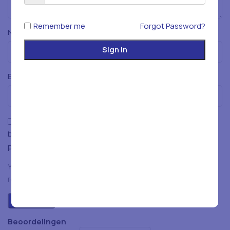
Remember me
Forgot Password?
*
Naam
Sign in
*
E-mail
Mijn naam, e-mailadres en website opslaan in deze
browser voor de volgende keer wanneer ik een reactie
plaats.
You have to be logged in to be able to add photos to your
review.
Beoordelingen