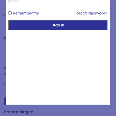
Remember me
Forgot Password?
*
Naam
Sign in
*
E-mail
Mijn naam, e-mailadres en website opslaan in deze
browser voor de volgende keer wanneer ik een reactie
plaats.
You have to be logged in to be able to add photos to your
review.
Beoordelingen