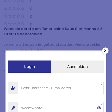
0
0
0
0
Wees de eerste om “Americaine Saus Slot Manna 2.8
Liter” te beoordelen
Je e-mailadres zal niet getoond worden.
Vereiste velden
*
zijn gemarkeerd met
*
Je beoordeling
Login
Aanmelden
*
Je beoordeling