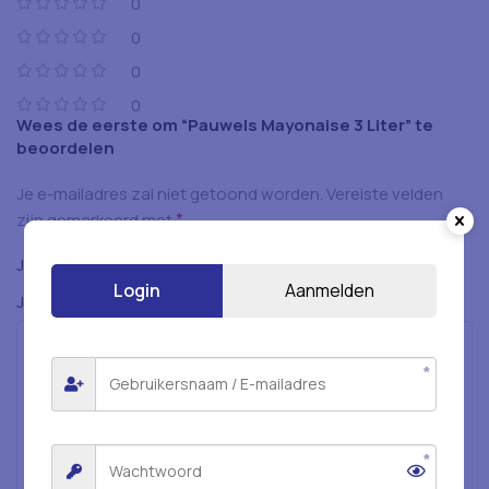
0
0
0
0
Wees de eerste om “Pauwels Mayonaise 3 Liter” te
beoordelen
Je e-mailadres zal niet getoond worden.
Vereiste velden
*
zijn gemarkeerd met
*
Je beoordeling
Login
Aanmelden
*
Je beoordeling