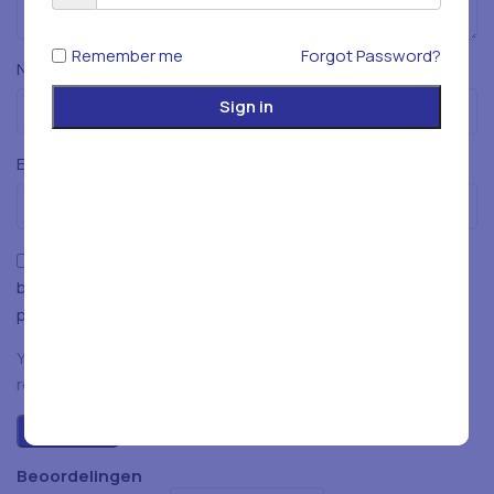
Remember me
Forgot Password?
*
Naam
Sign in
*
E-mail
Mijn naam, e-mailadres en website opslaan in deze
browser voor de volgende keer wanneer ik een reactie
plaats.
You have to be logged in to be able to add photos to your
review.
Beoordelingen