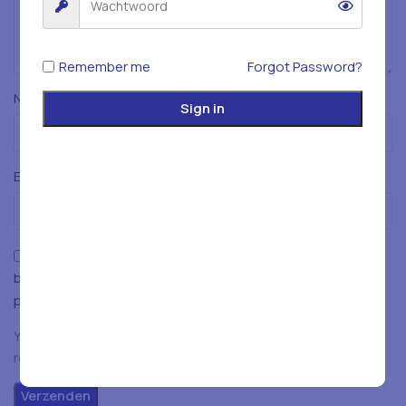
Remember me
Forgot Password?
*
Naam
Sign in
*
E-mail
Mijn naam, e-mailadres en website opslaan in deze
browser voor de volgende keer wanneer ik een reactie
plaats.
You have to be logged in to be able to add photos to your
review.