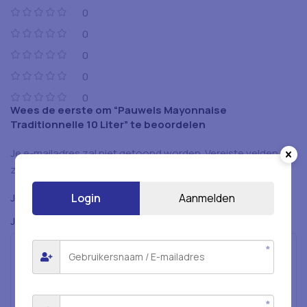
0
0
0
0
0
Wees de eerste om “Pauwels Mayonnaise
Traditionnelle 10 Liter” te beoordelen
Je e-mailadres zal niet getoond worden.
Vereiste velden
*
zijn gemarkeerd met
*
Login
Aanmelden
Je beoordeling
*
Je beoordeling