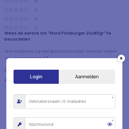
0
0
0
0
Wees de eerste om “Mora Fishburger 24x85gr” te
beoordelen
Je e-mailadres zal niet getoond worden.
Vereiste velden
*
zijn gemarkeerd met
*
Je beoordeling
Login
Aanmelden
*
Je beoordeling