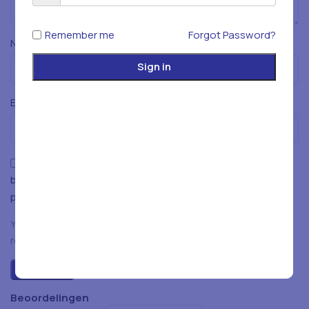
Remember me
Forgot Password?
*
Naam
Sign in
*
E-mail
Mijn naam, e-mailadres en website opslaan in deze
browser voor de volgende keer wanneer ik een reactie
plaats.
You have to be logged in to be able to add photos to your
review.
Beoordelingen