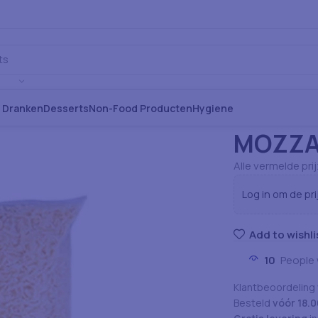
s Dranken
Desserts
Non-Food Producten
Hygiene
Home
Pizza Pro
MOZZA
Alle vermelde pri
Log in om de pri
Add to wishli
10
People 
Klantbeoordeling
Besteld
vóór 18.0