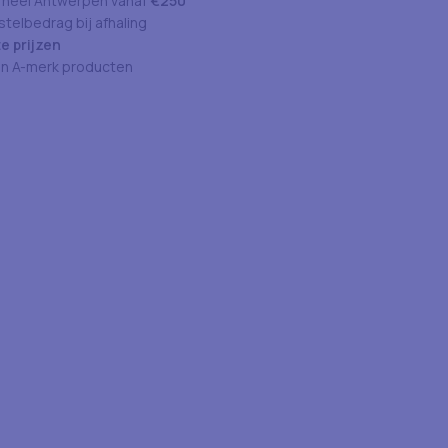
 heel Antwerpen vanaf
€250
telbedrag bij afhaling
e prijzen
an A-merk producten