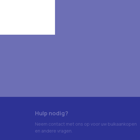
Hulp nodig?
Neem contact met ons op voor uw bulkaankopen
en andere vragen.