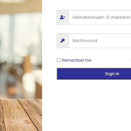
Remember me
Sign in
*
E-mail
 voor de volgende keer wanneer ik een reactie plaats.
iew.