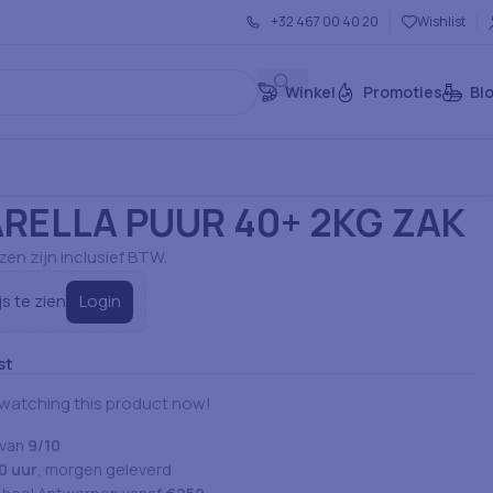
+32 467 00 40 20
Wishlist
Winkel
Promoties
Bl
ducten
Kaas
MOZZARELLA PUUR 40+ 2KG ZAK
RELLA PUUR 40+ 2KG ZAK
jzen zijn inclusief BTW.
Login
js te zien
st
watching this product now!
 van
9/10
0 uur
, morgen geleverd