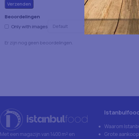
Beoordelingen
Only with images
Er zijn nog geen beoordelingen.
Istanbulfoo
Waarom Istanb
Grote aankoop
Met een magazijn van 1400 m² en