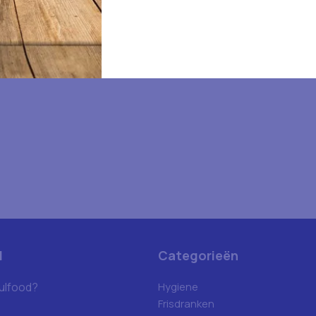
d
Categorieën
ulfood?
Hygiene
Frisdranken