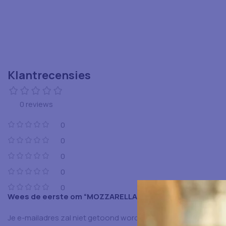
Klantrecensies
0 reviews
0
0
0
0
0
Wees de eerste om “MOZZARELLA PUUR 40+ 2KG ZAK” te
Je e-mailadres zal niet getoond worden.
Vereiste velden zijn