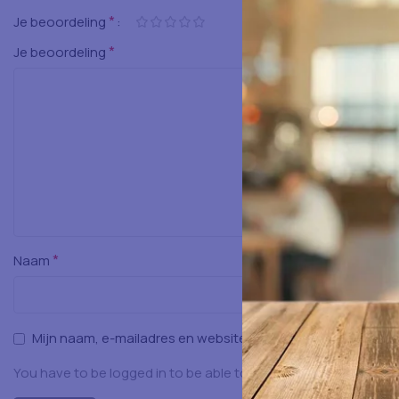
*
Je beoordeling
*
Je beoordeling
*
Naam
Mijn naam, e-mailadres en website opslaan in deze browser
You have to be logged in to be able to add photos to your rev