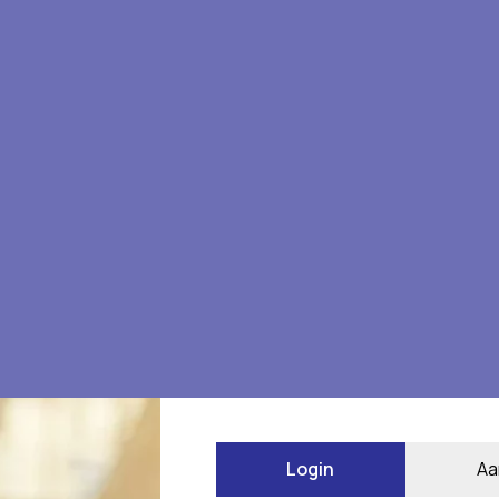
 beoordelen
Login
Aa
*
 gemarkeerd met