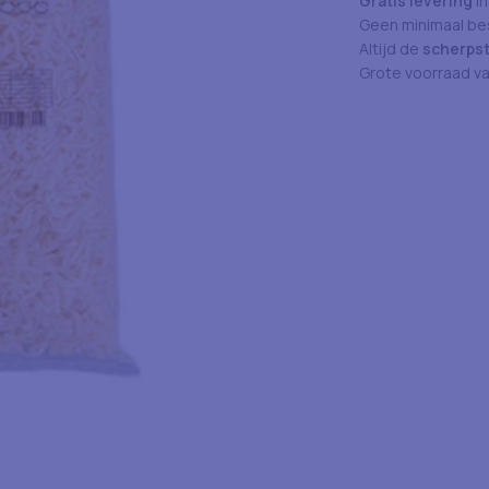
Gratis levering
in
Geen minimaal bes
Altijd de
scherpst
Grote voorraad v