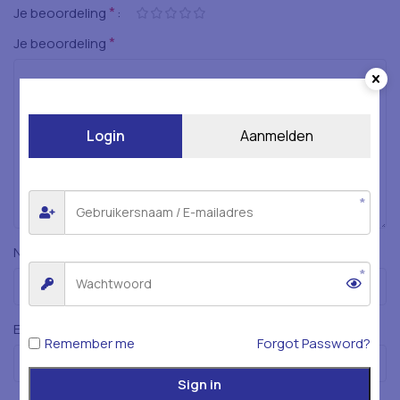
*
Je beoordeling
*
Je beoordeling
Login
Aanmelden
*
Naam
*
E-mail
Remember me
Forgot Password?
Sign in