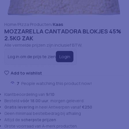
Home
Pizza Producten
Kaas
MOZZARELLA CANTADORA BLOKJES 45%
2.5KG ZAK
Alle vermelde prijzen zijn inclusief BTW.
Login
Log in om de prijs te zien
Add to wishlist
7
People watching this product now!
Klantbeoordeling van
9/10
Besteld
vóór 18.00 uur
, morgen geleverd
Gratis levering
in heel Antwerpen vanaf
€250
Geen minimaal bestelbedrag bij afhaling
Altijd de
scherpste prijzen
Grote voorraad van A-merk producten