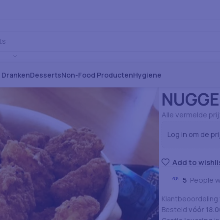
s Dranken
Desserts
Non-Food Producten
Hygiene
Home
Voeding: 
NUGGE
Alle vermelde pri
Log in om de pri
Add to wishli
5
People w
Klantbeoordeling
Besteld
vóór 18.0