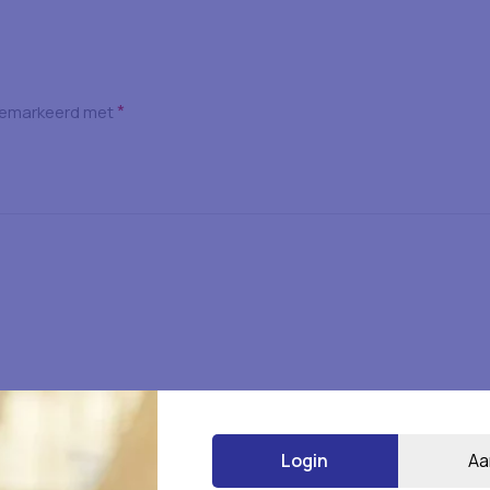
*
 gemarkeerd met
*
E-mail
Login
Aa