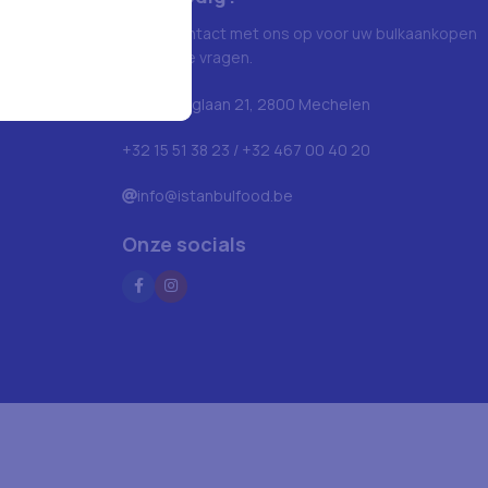
Neem contact met ons op voor uw bulkaankopen
en andere vragen.
Blarenberglaan 21, 2800 Mechelen
+32 15 51 38 23 / +32 467 00 40 20
info@istanbulfood.be
Onze socials