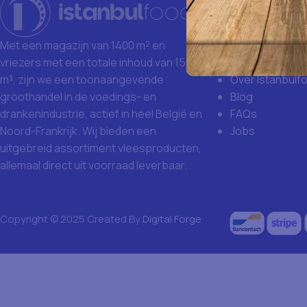
Waarom Istanb
Grote aankoop
Met een magazijn van 1400 m² en
Missie en visie
vriezers met een totale inhoud van 1500
Over Istanbulf
m³, zijn we een toonaangevende
Blog
groothandel in de voedings- en
FAQs
drankenindustrie, actief in heel België en
Jobs
Noord-Frankrijk. Wij bieden een
uitgebreid assortiment vleesproducten,
allemaal direct uit voorraad leverbaar.
Copyright © 2025 Created By
Digital Forge