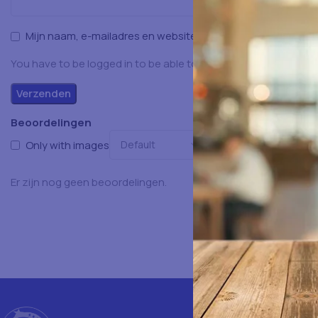
Mijn naam, e-mailadres en website opslaan in deze browser
You have to be logged in to be able to add photos to your rev
Beoordelingen
Only with images
Er zijn nog geen beoordelingen.
Istanbulfoo