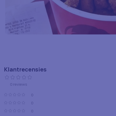
Klantrecensies
0 reviews
0
0
0