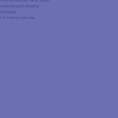
 heel Antwerpen vanaf
€250
telbedrag bij afhaling
e prijzen
an A-merk producten