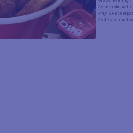
Gratis levering
in
Geen minimaal bes
Altijd de
scherpst
Grote voorraad v