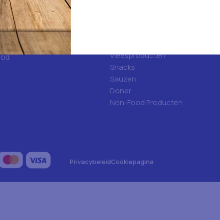
ulfood?
Hygiene
Frisdranken
Algemene voeding
Vleesproducten
ood
Snacks
Sauzen
Doner
Non-Food Producten
Privacybeleid
Cookiepagina