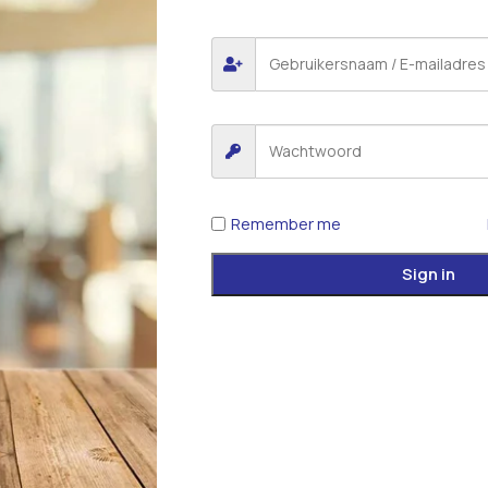
 voor de volgende keer wanneer ik een reactie plaats.
iew.
Remember me
Sign in
d
Categorieën