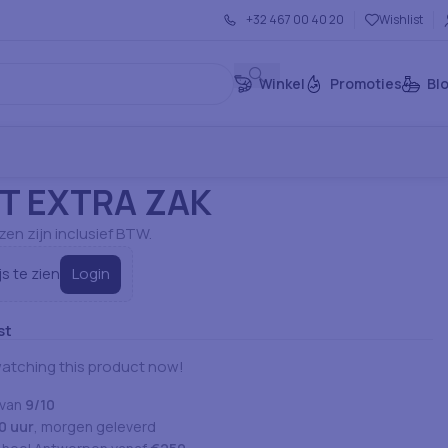
+32 467 00 40 20
Wishlist
Winkel
Promoties
Bl
Bereide Producten
Overig
NUGGET EXTRA ZAK
T EXTRA ZAK
jzen zijn inclusief BTW.
Login
js te zien
st
atching this product now!
 van
9/10
0 uur
, morgen geleverd