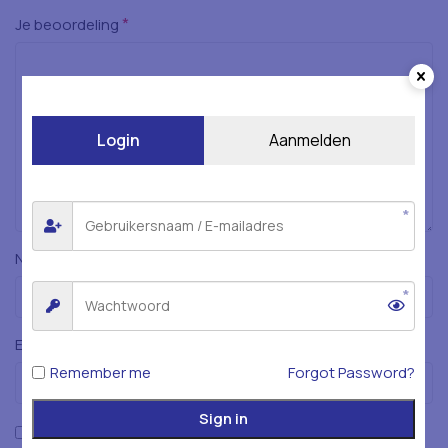
*
Je beoordeling
Login
Aanmelden
*
Naam
*
E-mail
Remember me
Forgot Password?
Sign in
Mijn naam, e-mailadres en website opslaan in deze