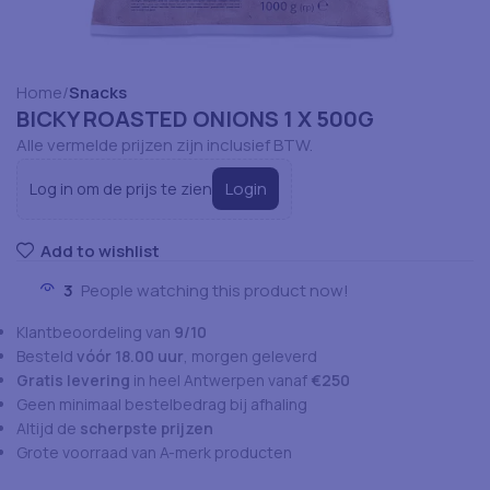
Home
Snacks
BICKY ROASTED ONIONS 1 X 500G
Alle vermelde prijzen zijn inclusief BTW.
Login
Log in om de prijs te zien
Add to wishlist
3
People watching this product now!
Klantbeoordeling van
9/10
Besteld
vóór 18.00 uur
, morgen geleverd
Gratis levering
in heel Antwerpen vanaf
€250
Geen minimaal bestelbedrag bij afhaling
Altijd de
scherpste prijzen
Grote voorraad van A-merk producten