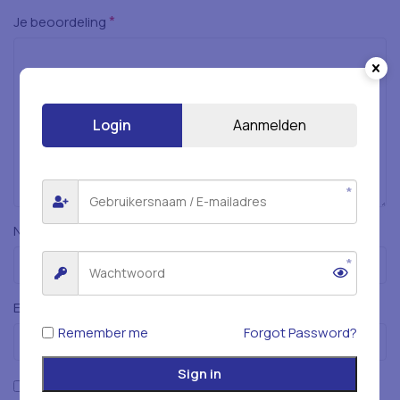
*
Je beoordeling
Login
Aanmelden
*
Naam
*
E-mail
Remember me
Forgot Password?
Sign in
Mijn naam, e-mailadres en website opslaan in deze