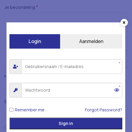
*
Je beoordeling
Login
Aanmelden
*
Naam
*
E-mail
Remember me
Forgot Password?
Sign in
Mijn naam, e-mailadres en website opslaan in deze